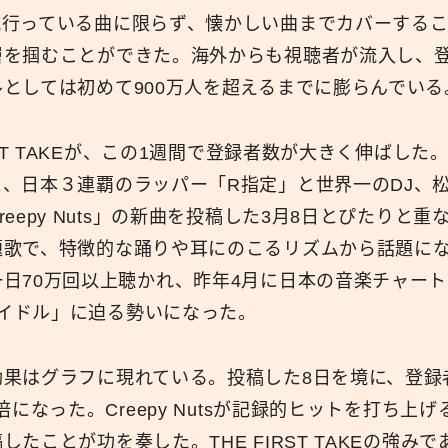
行っている曲に限らず、懐かしい曲までカバーすること
層を掴むことができた。海外からも視聴者が流入し、
としては初めて900万人を超えるまでに膨らんでいる
RST TAKEが、この1週間で登録者数が大きく伸ばし
、日本３連覇のラッパー「R指定」と世界一のDJ、
eepy Nuts」の新曲を投稿した3月8日とぴたりと
歌で、特徴的な踊りや耳にのこるリズムから話題になり、
日70万回以上聴かれ、昨年4月に日本の音楽チャー
「アイドル」に迫る勢いになった。
効果はグラフに現れている。投稿した8日を境に、登録
倍になった。Creepy Nutsが記録的ヒットを打ち上
したことが功を奏した。THE FIRST TAKEの強み