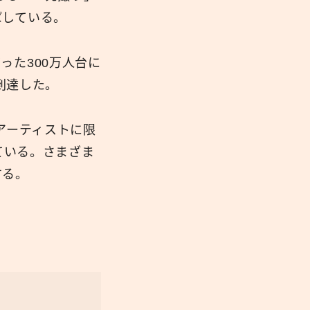
ばしている。
った300万人台に
到達した。
アーティストに限
ている。さまざま
する。