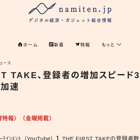
ホーム
新着
特報
もっと
フィンテック
ホーム
ュース
RST TAKE、登録者の増加スピード3
特集
特集
に加速
政治
新着
国際
経済
namiten.jp
p〈日曜特報〉（金曜掲載）
国内
ｰﾃｲﾝﾒﾝﾄ（YouTube）】THE FIRST TAKEの登録
危機管理