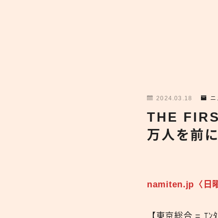
2024.03.18
ニ
THE FI
万人を前
namiten.j
【東京総合 = ｴﾝﾀ