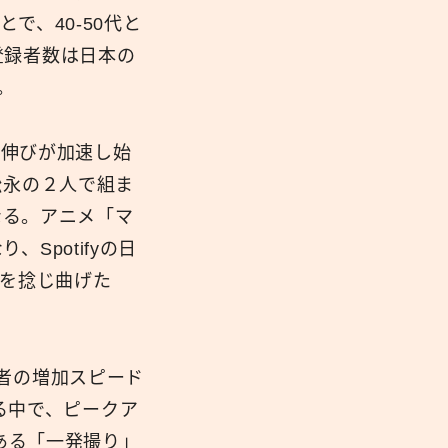
で、40-50代と
登録者数は日本の
。
た。伸びが加速し始
松永の２人で組ま
重なる。アニメ「マ
Spotifyの日
トを捻じ曲げた
者の増加スピード
げる中で、ピークア
である「一発撮り」