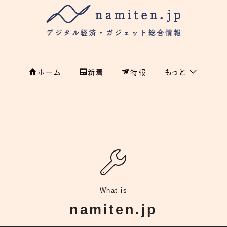
ホーム
新着
特報
もっと
フィンテック
ホーム
特集
特集
政治
新着
国際
経済
namiten.jp
What is
国内
namiten.jp
危機管理