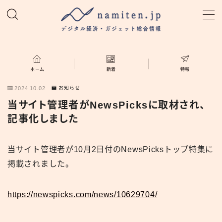
MENU
ホーム
ホーム
新着
特報
2024.10.02
お知らせ
特集
当サイト管理者がNewsPicksに取材され、
記事化しました
新着
当サイト管理者が10月2日付のNewsPicksトップ特集に
namiten.jp
掲載されました。
https://newspicks.com/news/10629704/