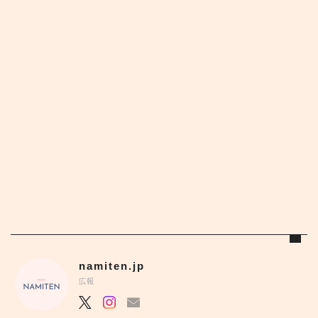
namiten.jp
広報