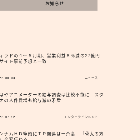
お知らせ
ィラドの４〜６月期、営業利益８％減の27億円
サイト事前予想と一致
26.08.03
ニュース
はやアニメーターの給与調査は比較不能に スタ
オの人件費増も給与減の矛盾
26.07.12
エンターテインメント
ンナムＨＤ筆頭にＩＰ関連は一斉高 「骨太の方
」全容伝わる