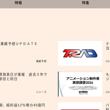
特報
特集
ー業績予想ＵＰＤＡＴＥ
テ
当
業績予想
20
算発表日が重複 過去５年で
も
節目と同日
ジ
ニュース
20
期、純利益12％増の45億円
バ
針