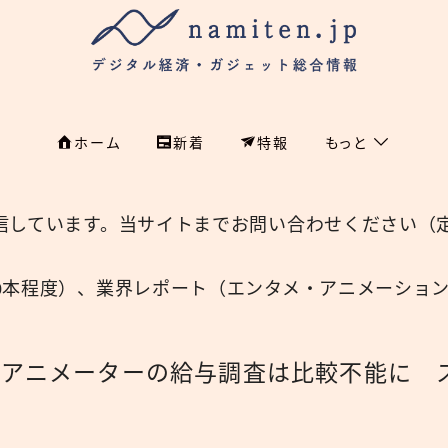
ホーム
新着
特報
もっと
フィンテック
ホーム
信しています。当サイトまでお問い合わせください（
特集
特集
政治
0本程度）、業界レポート（エンタメ・アニメーショ
新着
国際
経済
やアニメーターの給与調査は比較不能に 
namiten.jp
国内
危機管理