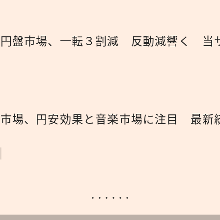
広報
メ円盤市場、一転３割減 反動減響く 当
市場、円安効果と音楽市場に注目 最新統計