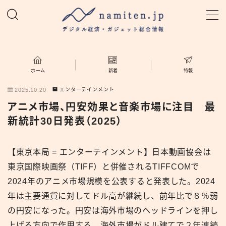
MENU
ホーム
ホーム
新着
特報
2025.10.20
エンターテインメント
特集
アニメ市場、円安効果と音楽市場に注目 最
新統計30日発表（2025）
新着
【東京本局 = エンターテインメント】日本動画協会は
namiten.jp
東京国際映画祭（TIFF）と併催されるTIFFCOMで
2024年のアニメ市場規模を公表すると発表した。2024
年は主要通貨に対してドル高が継続し、前年比で８％弱
の円安になった。円安は海外市場のヘッドラインを押し
上げる方向で作用する。海外市場がドル建てで２年連続