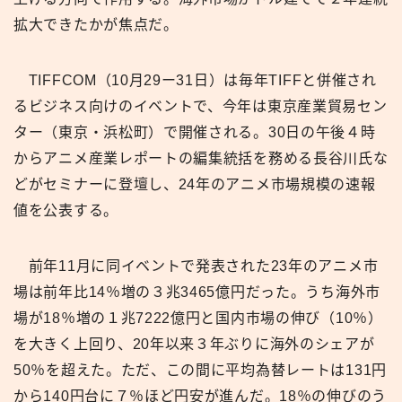
拡大できたかが焦点だ。
TIFFCOM（10月29ー31日）は毎年TIFFと併催され
るビジネス向けのイベントで、今年は東京産業貿易セン
ター（東京・浜松町）で開催される。30日の午後４時
からアニメ産業レポートの編集統括を務める長谷川氏な
どがセミナーに登壇し、24年のアニメ市場規模の速報
値を公表する。
前年11月に同イベントで発表された23年のアニメ市
場は前年比14％増の３兆3465億円だった。うち海外市
場が18％増の１兆7222億円と国内市場の伸び（10％）
を大きく上回り、20年以来３年ぶりに海外のシェアが
50％を超えた。ただ、この間に平均為替レートは131円
から140円台に７％ほど円安が進んだ。18％の伸びのう