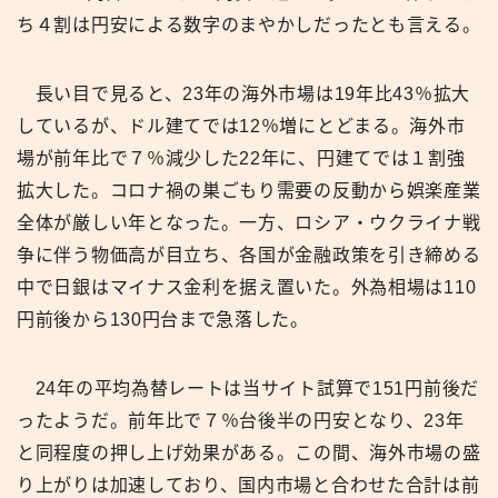
ち４割は円安による数字のまやかしだったとも言える。
長い目で見ると、23年の海外市場は19年比43％拡大
しているが、ドル建てでは12％増にとどまる。海外市
場が前年比で７％減少した22年に、円建てでは１割強
拡大した。コロナ禍の巣ごもり需要の反動から娯楽産業
全体が厳しい年となった。一方、ロシア・ウクライナ戦
争に伴う物価高が目立ち、各国が金融政策を引き締める
中で日銀はマイナス金利を据え置いた。外為相場は110
円前後から130円台まで急落した。
24年の平均為替レートは当サイト試算で151円前後だ
ったようだ。前年比で７％台後半の円安となり、23年
と同程度の押し上げ効果がある。この間、海外市場の盛
り上がりは加速しており、国内市場と合わせた合計は前