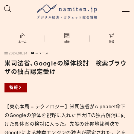
MENU
ホーム
ホーム
新着
特報
2024.08.14
ニュース
特集
米司法省、Googleの解体検討 検索ブラウ
ザの独占認定受け
新着
特報
namiten.jp
【東京本局 = テクノロジー】米司法省がAlphabet傘下
のGoogleの解体を視野に入れた巨大ITの独占解消に向
けた具体案の検討に入った。先般の連邦地裁判決で
Googleによる検索エンジンの独占が認定されたことを