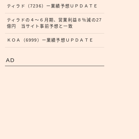
ティラド（7236）ー業績予想ＵＰＤＡＴＥ
ティラドの４〜６月期、営業利益８％減の27
億円 当サイト事前予想と一致
ＫＯＡ（6999）ー業績予想ＵＰＤＡＴＥ
AD