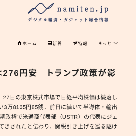
ホーム
新着
特報
もっと
フィンテック
ホーム
276円安 トランプ政策が影
特集
特集
政治
新着
国際
0分）27日の東京株式市場で日経平均株価は続落し
い3万8165円85銭。前日に続いて半導体・輸出
経済
namiten.jp
期政権で米通商代表部（USTR）の代表にジェ
国内
抜てきされたと伝わり、関税引き上げを巡る駆け
危機管理