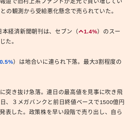
報道で旧村上系ファンドが足元で買い増してい
すとの観測から受給悪化懸念で売られていた。
日本経済新聞朝刊は、セブン（
1.4%
）のスー
じた。
0.5%
）は地合いに連られ下落。最大3割程度の
下に突き抜け急落。連日の最高値を見事に吹き飛
日、３メガバンクと前日終値ベースで1500億円
すと発表した。政策株を早い段階で売り出し、自ら