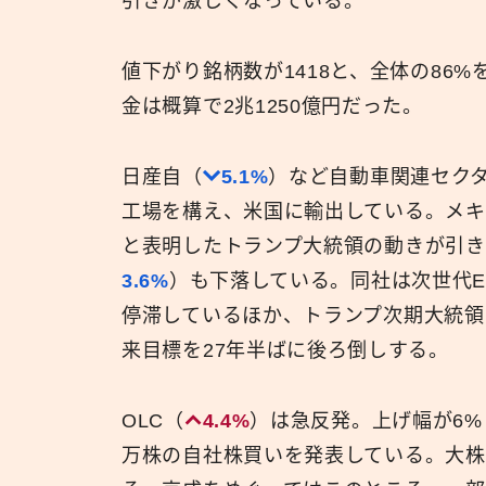
引きが激しくなっている。
値下がり銘柄数が1418と、全体の86
金は概算で2兆1250億円だった。
日産自（
5.1%
）など自動車関連セク
工場を構え、米国に輸出している。メ
と表明したトランプ大統領の動きが引き
3.6%
）も下落している。同社は次世代
停滞しているほか、トランプ次期大統領
来目標を27年半ばに後ろ倒しする。
OLC（
4.4%
）は急反発。上げ幅が6%
万株の自社株買いを発表している。大株