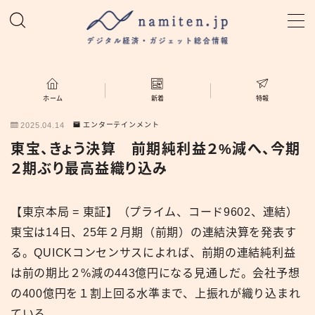
MENU
ホーム
ホーム
新着
特報
2025.04.14
エンターテインメント
特集
東宝、きょう決算 前期純利益２%減へ、今期
２期ぶり最高益織り込み
新着
【東京本局 = 東証】（プライム、コード9602、連結）
namiten.jp
東宝は14日、25年２月期（前期）の連結決算を発表す
る。QUICKコンセンサスによれば、前期の連結純利益
は前の期比２%減の443億円になる見通しだ。会社予想
の400億円を１割上回る水準まで、上振れが織り込まれ
ている。