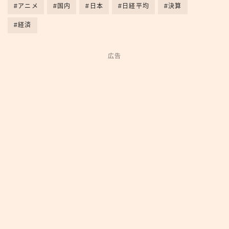
#アニメ
#国内
#日本
#日経平均
#決算
#経済
広告