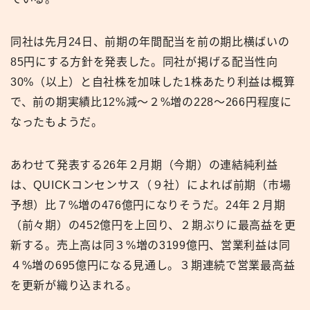
同社は先月24日、前期の年間配当を前の期比横ばいの
85円にする方針を発表した。同社が掲げる配当性向
30%（以上）と自社株を加味した1株あたり利益は概算
で、前の期実績比12%減〜２%増の228〜266円程度に
なったもようだ。
あわせて発表する26年２月期（今期）の連結純利益
は、QUICKコンセンサス（９社）によれば前期（市場
予想）比７%増の476億円になりそうだ。24年２月期
（前々期）の452億円を上回り、２期ぶりに最高益を更
新する。売上高は同３%増の3199億円、営業利益は同
４%増の695億円になる見通し。３期連続で営業最高益
を更新が織り込まれる。