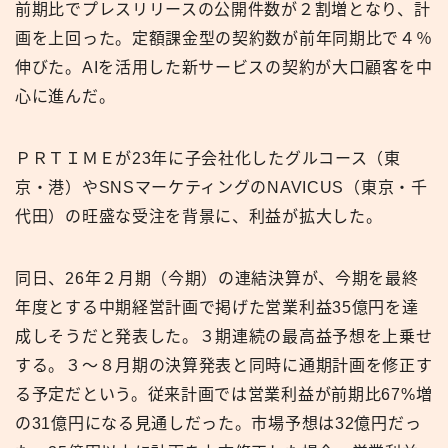
前期比でプレスリリースの公開件数が２割増となり、計
画を上回った。定額課金型の契約数が前年同期比で４％
伸びた。AIを活用した新サービスの契約が大口顧客を中
心に進んだ。
ＰＲＴＩＭＥが23年に子会社化したグルコース（東
京・港）やSNSマーケティングのNAVICUS（東京・千
代田）の旺盛な受注を背景に、利益が拡大した。
同日、26年２月期（今期）の連結決算が、今期を最終
年度とする中期経営計画で掲げた営業利益35億円を達
成しそうだと発表した。３期連続の最高益予想を上乗せ
する。３〜８月期の決算発表と同時に通期計画を修正す
る予定だという。従来計画では営業利益が前期比67%増
の31億円になる見通しだった。市場予想は32億円だっ