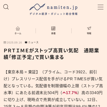
MENU
ホーム
ホーム
新着
特報
2025.09.16
ニュース
特集
ＰＲＴＩＭＥがストップ高買い気配 通期業
績「修正予定」で買い集まる
新着
【東京本局 = 東証】（プライム、コード3922、前引
namiten.jp
け）プレスリリース配信を手がけるPR TIMESが買い気
配となっている。気配値を制限値幅の上限（ストップ高
水準）にあたる前週末比504円（
17.7%
）高の3340円
に切り上げ、現時点で売買が成立していない。12日、
25年３〜８月期の中間決算が前年同期比99.4%増の12