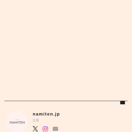
namiten.jp
広報