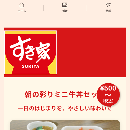
ホーム
新着
特報
¥500
朝の彩りミニ牛丼セット
〜
（税込）
一日のはじまりを、やさしい味わいで