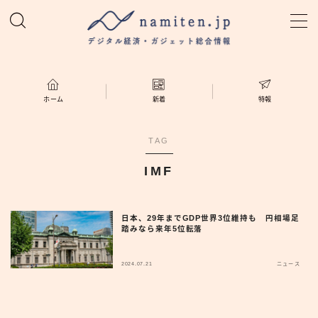
MENU
ホーム
ホーム
新着
特報
特集
TAG
IMF
新着
namiten.jp
日本、29年までGDP世界3位維持も 円相場足
踏みなら来年5位転落
2024.07.21
ニュース