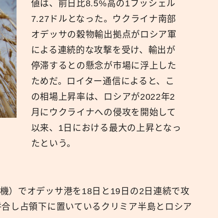
値は、前日比8.5%高の1ブッシェル
7.27ドルとなった。ウクライナ南部
広報
オデッサの穀物輸出拠点がロシア軍
による連続的な攻撃を受け、輸出が
停滞するとの懸念が市場に浮上した
ためだ。ロイター通信によると、こ
の相場上昇率は、ロシアが2022年2
月にウクライナへの侵攻を開始して
以来、1日における最大の上昇となっ
たという。
機）でオデッサ港を18日と19日の2日連続で攻
併合し占領下に置いているクリミア半島とロシア