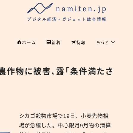
ホーム
新着
特報
もっと
フィンテック
ホーム
農作物に被害、露「条件満たさ
特集
特集
政治
新着
国際
経済
namiten.jp
シカゴ穀物市場で19日、小麦先物相
国内
場が急騰した。中心限月9月物の清算
危機管理