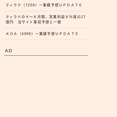
ティラド（7236）ー業績予想ＵＰＤＡＴＥ
ティラドの４〜６月期、営業利益８％減の27
億円 当サイト事前予想と一致
ＫＯＡ（6999）ー業績予想ＵＰＤＡＴＥ
AD