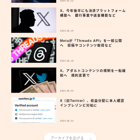
2024.07.12
X、今年後半にも決済プラットフォーム
構築へ 銀行事業や送金機能など
2024.06.19
Metaが「Threads API」を一般公開
へ 投稿やコンテンツ取得など
2024.06.18
X、アダルトコンテンツの規制を一転緩
和へ 規約変更で
2024.06.04
X（旧Twitter）、収益分配に本人確認
インプレゾンビ対処に
2024.05.23
アーカイブを広げる