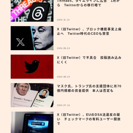
Threads、タイムラインに広告 1月か
ら Twitterからの移行増で
2024.11.14
X（旧Twitter）、ブロック機能事実上廃
止へ Twitter時代のCEOも賛意
2024.09.24
X（旧Twitter）で不具合 投稿読み込み
にくく
2024.08.10
マスク氏、トランプ氏の支援団体に月70
億円規模の資金提供 本人は否定も
2024.07.16
X（旧Twitter）、EUのDSA法違反の疑
い チェックマークの有料ユーザー開放
で