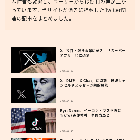
ム障害も頻発し、ユーザーからは批判の声が上が
っています。当サイトが過去に掲載したTwitter関
連の記事をまとめました。
X、投資・銀行事業に参入 「スーパー
アプリ」化に道筋
2025.06.20
X、DMを「X Chat」に刷新 既読キャ
ンセルやメッセージ削除機能
2025.04.19
ByteDance、イーロン・マスク氏に
TikTok売却検討 中国当局と
2025.01.14