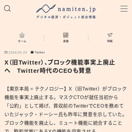
MENU
ホーム
ホーム
新着
特報
2024.09.24
Twitter
特集
X（旧Twitter）、ブロック機能事実上廃止
へ Twitter時代のCEOも賛意
新着
【東京本局 = テクノロジー】X（旧Twitter）がブロック
namiten.jp
機能を事実上廃止する。マスクCTOが就任当初から
「公約」として掲げ、買収前のTwitterでCEOを務めて
いたジャック・ドーシー氏も昨年に賛意を示していた。
ブロック機能を廃止し、ミュート機能に統合すること
で、飽和状態にあるXの機能を収束させる。