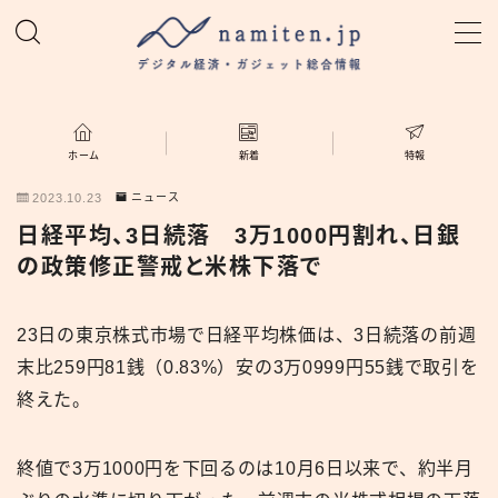
MENU
ホーム
ホーム
新着
特報
2023.10.23
ニュース
特集
日経平均、3日続落 3万1000円割れ、日銀
の政策修正警戒と米株下落で
新着
23日の東京株式市場で日経平均株価は、3日続落の前週
namiten.jp
末比259円81銭（0.83%）安の3万0999円55銭で取引を
終えた。
終値で3万1000円を下回るのは10月6日以来で、約半月