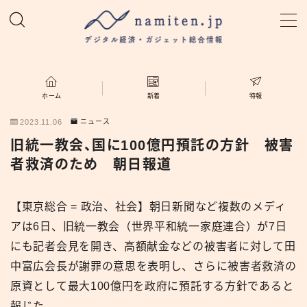
MENU
ホーム
ホーム
新着
特報
2023.11.06
ニュース
特集
旧統一教会、国に100億円預託の方針 被害
者救済のため 朝日報道
新着
【東京総合 = 政治、社会】朝日新聞など複数のメディ
namiten.jp
アは6日、旧統一教会（世界平和統一家庭連合）が7日
にも記者会見を開き、高額献金などの被害者に対して田
中富広会長が謝罪の意思を表明し、さらに被害者救済の
原資として最大100億円を政府に預託する方針であると
報じた。