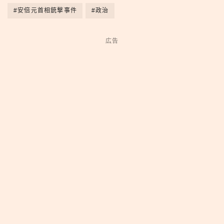
#安倍元首相銃撃事件
#政治
広告