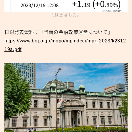
円は急落した。
日銀発表資料：「当面の金融政策運営について」
https://www.boj.or.jp/mopo/mpmdeci/mpr_2023/k2312
19a.pdf