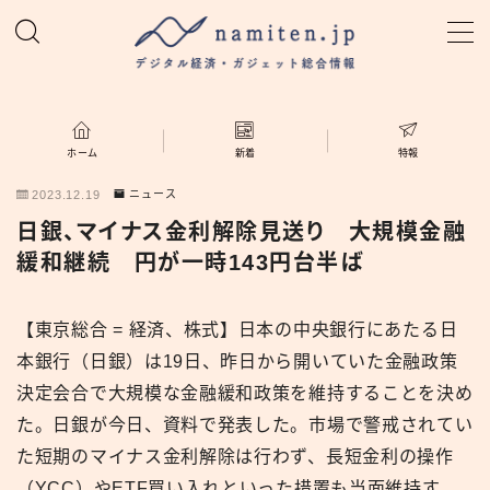
MENU
ホーム
ホーム
新着
特報
2023.12.19
ニュース
特集
日銀、マイナス金利解除見送り 大規模金融
緩和継続 円が一時143円台半ば
新着
【東京総合 = 経済、株式】日本の中央銀行にあたる日
namiten.jp
本銀行（日銀）は19日、昨日から開いていた金融政策
決定会合で大規模な金融緩和政策を維持することを決め
た。日銀が今日、資料で発表した。市場で警戒されてい
た短期のマイナス金利解除は行わず、長短金利の操作
（YCC）やETF買い入れといった措置も当面維持す