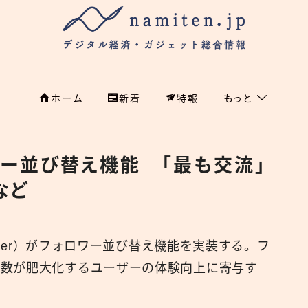
ホーム
新着
特報
もっと
フィンテック
ホーム
ォロワー並び替え機能 「最も交流」
特集
特集
など
政治
新着
国際
itter）がフォロワー並び替え機能を実装する。フ
経済
namiten.jp
ー数が肥大化するユーザーの体験向上に寄与す
国内
危機管理