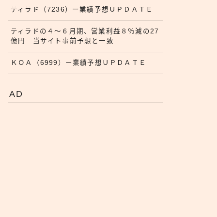
ティラド（7236）ー業績予想ＵＰＤＡＴＥ
ティラドの４〜６月期、営業利益８％減の27
億円 当サイト事前予想と一致
ＫＯＡ（6999）ー業績予想ＵＰＤＡＴＥ
AD