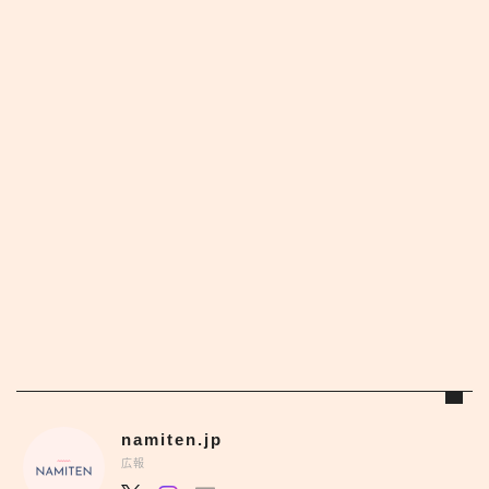
namiten.jp
広報