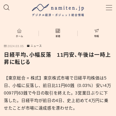
MENU
ホーム
ホーム
新着
特報
2024.03.05
ニュース
特集
日経平均、小幅反落 11円安、午後は一時上
昇に転じる
新着
【東京総合 = 株式】東京株式市場で日経平均株価は5
namiten.jp
日、小幅に反落し、前日比11円60銭（0.03%）安い4万
0097円63銭で今日の取引を終えた。3営業日ぶりに下
落した。日経平均が前日の4日、史上初めて4万円に乗
せたことが市場に達成感を漂わせた。