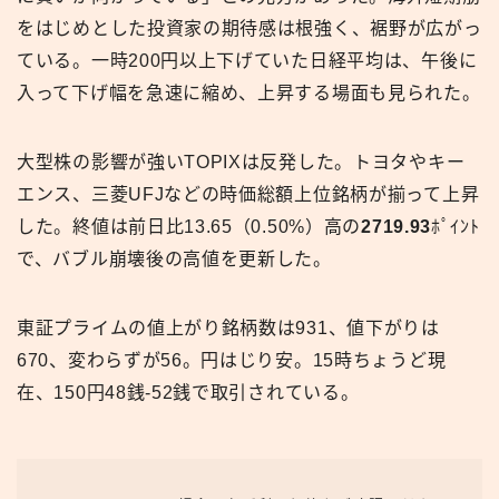
をはじめとした投資家の期待感は根強く、裾野が広がっ
ている。一時200円以上下げていた日経平均は、午後に
入って下げ幅を急速に縮め、上昇する場面も見られた。
大型株の影響が強いTOPIXは反発した。トヨタやキー
エンス、三菱UFJなどの時価総額上位銘柄が揃って上昇
した。終値は前日比13.65（0.50%）高の
2719.93
ﾎﾟｲﾝﾄ
で、バブル崩壊後の高値を更新した。
東証プライムの値上がり銘柄数は931、値下がりは
670、変わらずが56。円はじり安。15時ちょうど現
在、150円48銭-52銭で取引されている。