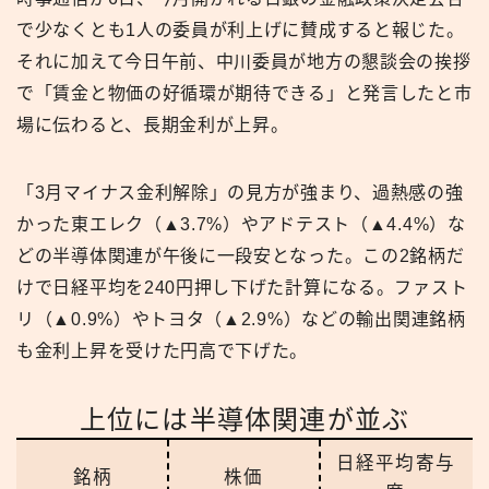
で少なくとも1人の委員が利上げに賛成すると報じた。
それに加えて今日午前、中川委員が地方の懇談会の挨拶
で「賃金と物価の好循環が期待できる」と発言したと市
場に伝わると、長期金利が上昇。
「3月マイナス金利解除」の見方が強まり、過熱感の強
かった東エレク（▲3.7%）やアドテスト（▲4.4%）な
どの半導体関連が午後に一段安となった。この2銘柄だ
けで日経平均を240円押し下げた計算になる。ファスト
リ（▲0.9%）やトヨタ（▲2.9%）などの輸出関連銘柄
も金利上昇を受けた円高で下げた。
上位には半導体関連が並ぶ
日経平均寄与
銘柄
株価