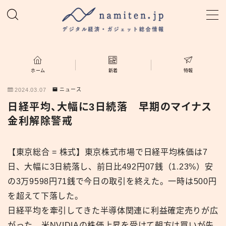
MENU
ホーム
ホーム
新着
特報
2024.03.07
ニュース
特集
日経平均、大幅に3日続落 早期のマイナス
金利解除警戒
新着
【東京総合 = 株式】東京株式市場で日経平均株価は7
namiten.jp
日、大幅に3日続落し、前日比492円07銭（1.23%）安
の3万9598円71銭で今日の取引を終えた。一時は500円
を超えて下落した。
日経平均を牽引してきた半導体関連に利益確定売りが広
がった。米NVIDIAの株価上昇を受けて朝方は買いが先