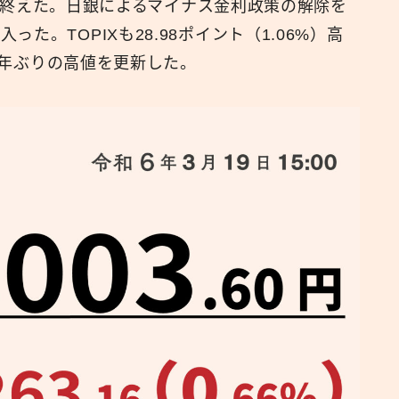
取引を終えた。日銀によるマイナス金利政策の解除を
た。TOPIXも28.98ポイント（1.06%）高
広報
34年ぶりの高値を更新した。