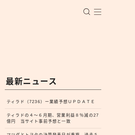
最新ニュース
ティラド（7236）ー業績予想ＵＰＤＡＴＥ
ティラドの４〜６月期、営業利益８％減の27
億円 当サイト事前予想と一致
マツダとトヨタの決算発表日が重複 過去５