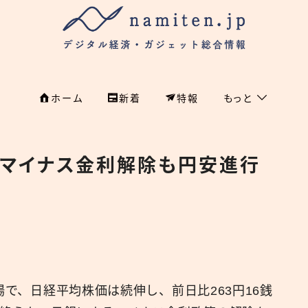
ホーム
新着
特報
もっと
フィンテック
ホーム
 マイナス金利解除も円安進行
特集
特集
政治
新着
国際
経済
namiten.jp
国内
場で、日経平均株価は続伸し、前日比263円16銭
危機管理