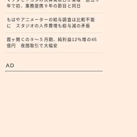
年で初、業務提携９年の節目と同日
もはやアニメーターの給与調査は比較不能
に スタジオの人件費増も給与減の矛盾
霞ヶ関Ｃの９〜５月期、純利益12％増の45
億円 夜間取引で大幅安
AD