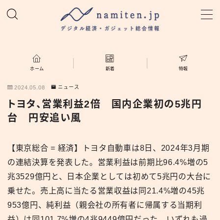
MENU
ホーム
ホーム
新着
特報
2024.05.08
ニュース
特集
トヨタ、営業利益2倍 国内企業初の5兆円
台 円安追い風
新着
【東京総合 = 経済】トヨタ自動車は8日、2024年3月期
namiten.jp
の連結決算を発表した。営業利益は前期比96.4%増の5
兆3529億円と、日本企業としては初めて5兆円の大台に
乗せた。売上高に当たる営業収益は同21.4%増の45兆
953億円、純利益（親会社の所有者に帰属する当期利
益）は同101.7%増の4兆9449億円だった。いずれも過