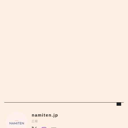
namiten.jp
広報