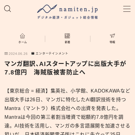
MENU
ホーム
ホーム
新着
特報
2024.06.26
エンターテインメント
特集
マンガ翻訳、AIスタートアップに出版大手が
7.8億円 海賊版被害防止へ
新着
【東京総合 = 経済】集英社、小学館、KADOKAWAなど
namiten.jp
出版大手は26日、マンガに特化したAI翻訳技術を持つ
Mantra（マントラ）株式会社への出資を発表した。
Mantraは今回の第三者割当増資で総額約7.8億円を調
達。AI技術を活用し、マンガの多言語展開を加速させる
狙いだ。日本経済新聞電子版はこれに先立って25日、