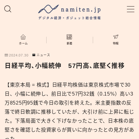
MENU
ホーム
ホーム
新着
特報
2024.07.30
ニュース
特集
日経平均、小幅続伸 57円高、底堅く推移
新着
【東京本局 = 株式】日経平均株価は東京株式市場で30
日、小幅に続伸し、前日比で57円32銭（0.15%）高い3
namiten.jp
万8525円95銭で今日の取引を終えた。米主要指数の反
落で終日軟調に推移していたが、大引け前に上昇に転じ
た。下落局面で大きく下げなかったことで、日本株の底
堅さを確認した投資家らが買いに向かったとの見方があ
った。