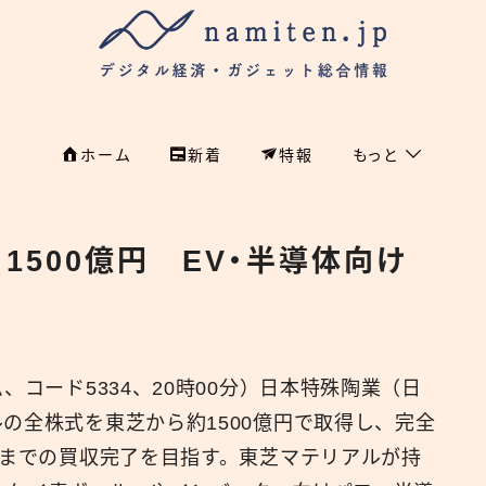
ホーム
新着
特報
もっと
フィンテック
ホーム
1500億円 EV・半導体向け
特集
特集
政治
新着
国際
、コード5334、20時00分）日本特殊陶業（日
経済
namiten.jp
の全株式を東芝から約1500億円で取得し、完全
国内
末までの買収完了を目指す。東芝マテリアルが持
危機管理