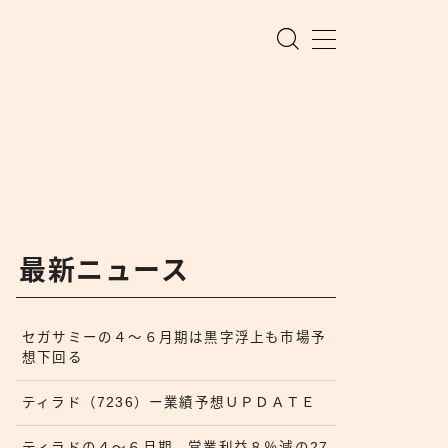
最新ニュース
セガサミーの４〜６月期は黒字浮上も市場予
想下回る
ティラド（7236）ー業績予想ＵＰＤＡＴＥ
ティラドの４〜６月期、営業利益８％減の27