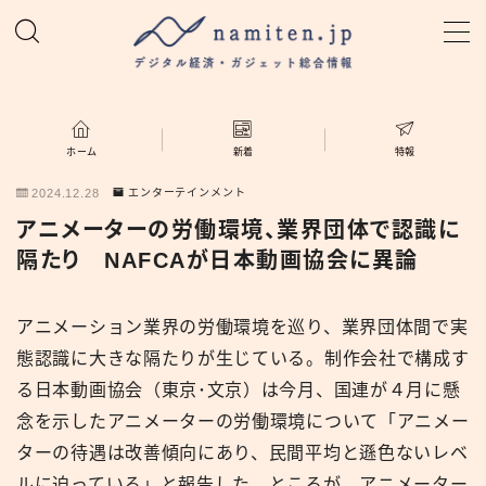
MENU
ホーム
ホーム
新着
特報
2024.12.28
エンターテインメント
特集
アニメーターの労働環境、業界団体で認識に
隔たり NAFCAが日本動画協会に異論
新着
アニメーション業界の労働環境を巡り、業界団体間で実
namiten.jp
態認識に大きな隔たりが生じている。制作会社で構成す
る日本動画協会（東京･文京）は今月、国連が４月に懸
念を示したアニメーターの労働環境について「アニメー
ターの待遇は改善傾向にあり、民間平均と遜色ないレベ
ルに迫っている」と報告した。ところが、アニメーター