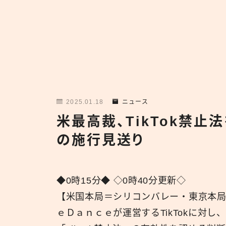
2025.01.18
ニュース
米最高裁、TikTok禁止
の施行見送り
◆0時15分◆ ◇0時40分更新◇
【米国本局＝シリコンバレー・東京本局
ｅＤａｎｃｅが運営するTikTokに対