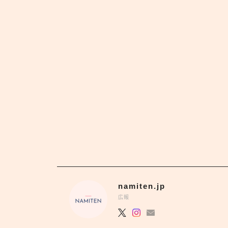
namiten.jp
広報