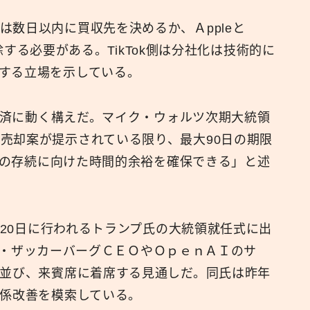
は数日以内に買収先を決めるか、Ａppleと
を削除する必要がある。TikTok側は分社化は技術的に
する立場を示している。
k救済に動く構えだ。マイク・ウォルツ次期大統領
売却案が提示されている限り、最大90日の期限
okの存続に向けた時間的余裕を確保できる」と述
Ｏは20日に行われるトランプ氏の大統領就任式に出
マーク・ザッカーバーグＣＥＯやＯｐｅｎＡＩのサ
と並び、来賓席に着席する見通しだ。同氏は昨年
関係改善を模索している。