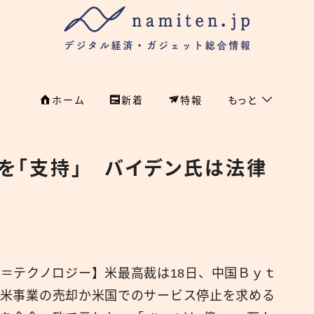
ホーム
新着
特報
もっと
フィンテック
ホーム
法を「支持」 バイデン氏は法律
特集
特集
政治
新着
国際
経済
namiten.jp
＝テクノロジー】米最高裁は18日、中国Ｂｙｔ
国内
し、米事業の売却か米国でのサービス停止を求める
危機管理