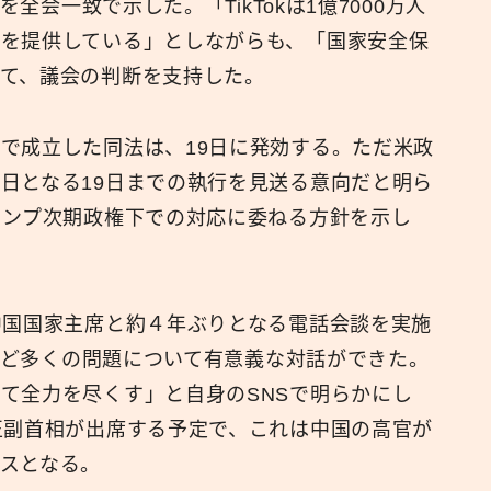
を全会一致で示した。「TikTokは1億7000万人
を提供している」としながらも、「国家安全保
広報
て、議会の判断を支持した。
で成立した同法は、19日に発効する。ただ米政
日となる19日までの執行を見送る意向だと明ら
ランプ次期政権下での対応に委ねる方針を示し
中国国家主席と約４年ぶりとなる電話会談を実施
ルなど多くの問題について有意義な対話ができた。
て全力を尽くす」と自身のSNSで明らかにし
正副首相が出席する予定で、これは中国の高官が
スとなる。