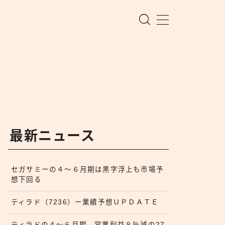
最新ニュース
セガサミーの４〜６月期は黒字浮上も市場予
想下回る
ティラド（7236）ー業績予想ＵＰＤＡＴＥ
ティラドの４〜６月期、営業利益８％減の27