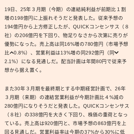
19日、25年３月期（今期）の連結純利益が前期比１割
増の198億円に上振れそうだと発表した。従来予想の
194億円から上方修正したが、QUICKコンセンサス（８
社）の206億円を下回り、物足りなさから次第に売りが
優勢になった。売上高は同16%増の780億円（市場予想
比
0.8%）、営業利益は13%増の同292億円（同
2.1%）になる見通しだ。配当計画は年間80円で従来予
想から据え置く。
また30年３月期を最終期とする中期経営計画で、26年
３月期（来期）の連結営業利益が今期計画比４%減の
280億円になりそうだと発表した。QUICKコンセンサス
（８社）の338億円を大きく下回り、株価の重荷となっ
ている。売上高は920億円と、市場予想の863億円を上
回る見通しだ。営業利益率は今期の37%から30%に低