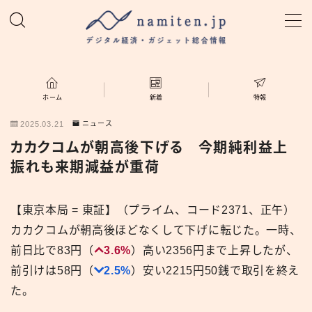
MENU
ホーム
ホーム
新着
特報
2025.03.21
ニュース
特集
カカクコムが朝高後下げる 今期純利益上
振れも来期減益が重荷
新着
【東京本局 = 東証】（プライム、コード2371、正午）
namiten.jp
カカクコムが朝高後ほどなくして下げに転じた。一時、
前日比で83円（
3.6%
）高い2356円まで上昇したが、
前引けは58円（
2.5%
）安い2215円50銭で取引を終え
た。