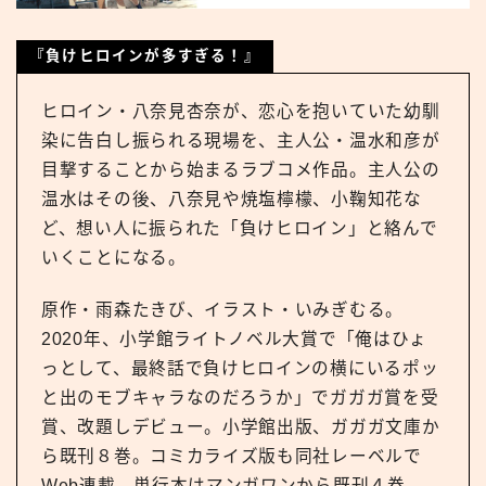
『負けヒロインが多すぎる！』
ヒロイン・八奈見杏奈が、恋心を抱いていた幼馴
染に告白し振られる現場を、主人公・温水和彦が
目撃することから始まるラブコメ作品。主人公の
温水はその後、八奈見や焼塩檸檬、小鞠知花な
ど、想い人に振られた「負けヒロイン」と絡んで
いくことになる。
原作・雨森たきび、イラスト・いみぎむる。
2020年、小学館ライトノベル大賞で「俺はひょ
っとして、最終話で負けヒロインの横にいるポッ
と出のモブキャラなのだろうか」でガガガ賞を受
賞、改題しデビュー。小学館出版、ガガガ文庫か
ら既刊８巻。コミカライズ版も同社レーベルで
Web連載。単行本はマンガワンから既刊４巻。