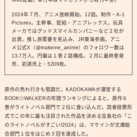
2024年７月、アニメ放映開始。12話。制作・A-1
Pictures。主幹事、配給・アニプレックス。玩具
メーカではグッドスマイルカンパニーなど２社が
出資。推し旅需要を見込み、JR東海参画。アニ
メ公式X（@makeine_anime）のフォロワー数は
13.7万人。円盤は１巻２話構成。２月に最終巻発
売、初週売上・5209枚。
原作の売れ行きも堅調だ。KADOKAWAが運営する
BOOK
WALKERの年間ランキングによると、原作６
巻がライトノベル部門で２位に食い込んだ。読者投票形
式でこの年に最も注目された作品を決める宝島社の「こ
のライトノベルがすごい!2024」は、マケインが文庫総
合部門１位をはじめ３冠を達成した。