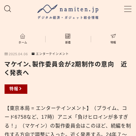
MENU
ホーム
ホーム
新着
特報
2025.04.06
エンターテインメント
特集
マケイン、製作委員会が2期制作の意向 近
く発表へ
新着
特報
namiten.jp
【東京本局 = エンターテインメント】（プライム、コ
ード6758など、17時）アニメ「負けヒロインが多すぎ
る！」（マケイン）の製作委員会はこのほど、続編を制
作する方向で調整に入った。近く発表する。24年７〜