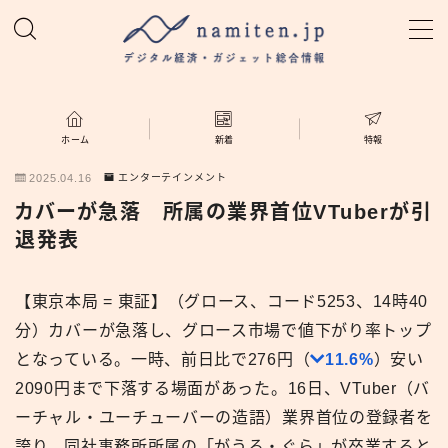
MENU
ホーム
ホーム
新着
特報
2025.04.16
エンターテインメント
特集
カバーが急落 所属の業界首位VTuberが引
退発表
新着
【東京本局 = 東証】（グロース、コード5253、14時40
namiten.jp
分）カバーが急落し、グロース市場で値下がり率トップ
となっている。一時、前日比で276円（
11.6%
）安い
2090円まで下落する場面があった。16日、VTuber（バ
ーチャル・ユーチューバーの造語）業界首位の登録者を
誇り、同社事務所所属の「がうる・ぐら」が卒業すると