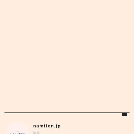
namiten.jp
広報