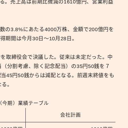
る。売上高は前期比微減の1610億円、営業利益
広報
3.8%にあたる4000万株、金額で200億円を
期間は今月30日〜10月28日。
針を取締役会で決議した。従来は未定だった。中
当（分割考慮、除く記念配当）の35円50銭を７
当45円50銭からは減配となる。前週末終値をも
なる。
（今期）業績テーブル
会社計画