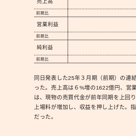
売上高
前期比
営業利益
前期比
純利益
前期比
同日発表した25年３月期（前期）の連
った。売上高は６%増の1622億円、営
は、現物の売買代金が前年同期を上回り
上場料が増加し、収益を押し上げた。
だった。