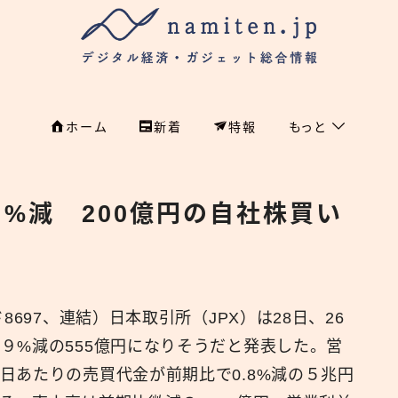
ホーム
新着
特報
もっと
フィンテック
ホーム
%減 200億円の自社株買い
特集
特集
政治
新着
国際
8697、連結）日本取引所（JPX）は28日、26
経済
namiten.jp
９%減の555億円になりそうだと発表した。営
国内
日あたりの売買代金が前期比で0.8%減の５兆円
危機管理