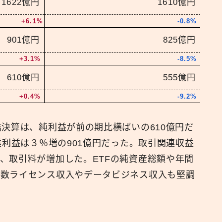
1622億円
1610億円
+6.1%
-0.8%
901億円
825億円
+3.1%
-8.5%
610億円
555億円
+0.4%
-9.2%
結決算は、純利益が前の期比横ばいの610億円だ
業利益は３％増の901億円だった。取引関連収益
、取引料が増加した。ETFの純資産総額や年間
指数ライセンス収⼊やデータビジネス収⼊も堅調