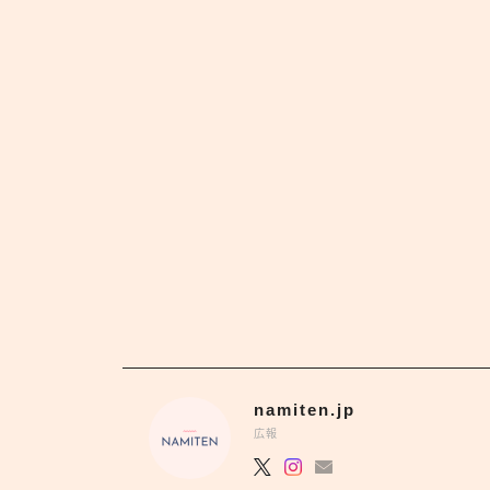
namiten.jp
広報