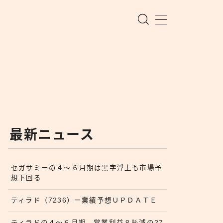
最新ニュース
セガサミーの４〜６月期は黒字浮上も市場予
想下回る
ティラド（7236）ー業績予想ＵＰＤＡＴＥ
ティラドの４〜６月期、営業利益８％減の27