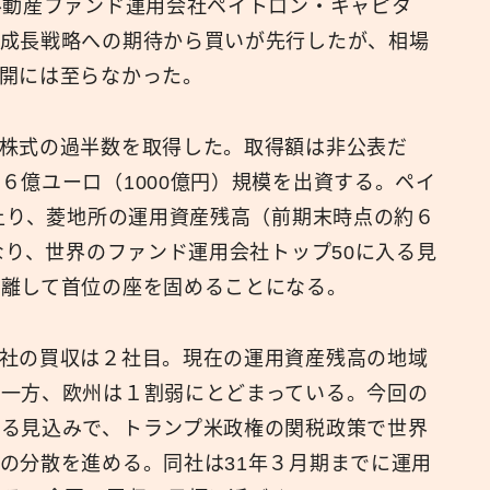
不動産ファンド運用会社ペイトロン・キャピタ
。成長戦略への期待から買いが先行したが、相場
広報
開には至らなかった。
株式の過半数を取得した。取得額は非公表だ
６億ユーロ（1000億円）規模を出資する。ペイ
に上り、菱地所の運用資産残高（前期末時点の約６
なり、世界のファンド運用会社トップ50に入る見
き離して首位の座を固めることになる。
社の買収は２社目。現在の運用資産残高の地域
一方、欧州は１割弱にとどまっている。今回の
る見込みで、トランプ米政権の関税政策で世界
の分散を進める。同社は31年３月期までに運用