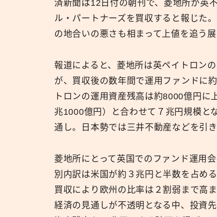
済新聞は12日付の朝刊で、菱地所が英
ル・パートナーズを買収すると報じた
の地合いの悪さも相まって上値を追う展
報道によると、菱地所は英ペイトロンの
が、買収後の数年間で運用ファンドに約
トロンの運用資産残高は約8000億円
兆1000億円）と合わせて７兆円規模と
通し。日本勢では三井不動産などを引
菱地所にとって英国でのファンド運用会
別内訳は米国が約３兆円と半数を占める
買収により欧州の比率は２割弱まで高ま
経済の見通しが不透明となる中、投資先