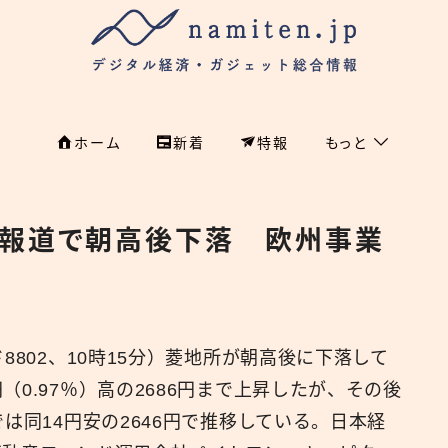
ホーム
新着
特報
もっと
フィンテック
ホーム
収報道で朝高後下落 欧州事業
特集
特集
政治
新着
国際
8802、10時15分）菱地所が朝高後に下落して
経済
namiten.jp
0.97％）高の2686円まで上昇したが、その後
国内
は同14円安の2646円で推移している。日本経
危機管理