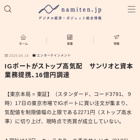
MENU
ホーム
ホーム
新着
特報
2025.06.18
エンターテインメント
特集
IGポートがストップ高気配 サンリオと資本
業務提携、16億円調達
新着
【東京本局 = 東証】（スタンダード、コード3791、９
namiten.jp
時）17日の東京市場でIGポートに買い注文が集まり、
気配値を制限値幅の上限である2271円（ストップ高水
準）に切り上げ、現時点で売買が成立していない。