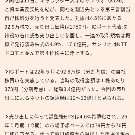
同社は17日、キャラクター大手のサンリオ（8136）
と資本業務契約を結び、同社を割当先とする第三者割当
自己株処分を行うと発表した。対象は4.6%にあたる
92.9万株で、売り出し価格は1750円。IGポート代表取
締役の石川氏も売り出しに参画し、一連の取引規模は概
算で発行済み株式の4.9%、17.6億円。サンリオはNTT
ドコモと並んで第４位株主に浮上する。
IGポートは22年５月に92.8万株（分割考慮）の自社
株買いを実施している。当時の取得金額は１株あたり
373円（分割考慮）、総額3.4億円だった。今回の売り
出しによるネットの調達額は12〜13億円と見られる。
売り出しに伴って調整後EPSは4.6%希薄化され、26
年５月期（今期）の市場予想ベースでは79円から76円
に切り下がる。伴って前日終値から算出した市場予想ベ