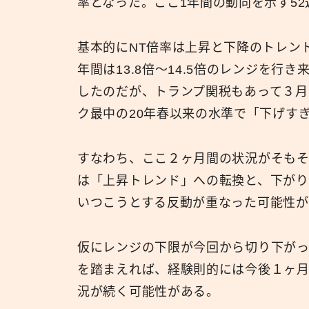
率となった。ここ1年間の動向を示す52
基本的にNT倍率は上昇と下降のトレン
年間は13.8倍〜14.5倍のレンジを
したのだが、トランプ関税もあって３月
ク最中の20年春以来の水準で「下げす
すなわち、ここ２ヶ月間の状況がそもそ
は「上昇トレンド」への転換と、下がりす
いつこうとする反動が重なった可能性が
仮にレンジの下限が今回から切り下がっ
を踏まえれば、経験則的には今後１ヶ月
況が続く可能性がある。