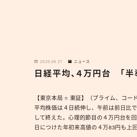
2025.06.27
ニュース
日経平均、４万円台 「半
【東京本局 = 東証】（プライム、コー
平均株価は４日続伸し、午前は前日比で6
して終えた。心理的節目の４万円台を回
日につけた年初来高値の４万83円も上