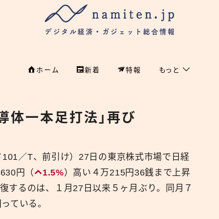
ホーム
新着
特報
もっと
フィンテック
ホーム
導体一本足打法」再び
特集
特集
政治
新着
国際
ド101／T、前引け）27日の東京株式市場で日経
30円（
1.5%
）高い４万215円36銭まで上昇
経済
namiten.jp
復するのは、１月27日以来５ヶ月ぶり。同月７
国内
回っている。
危機管理