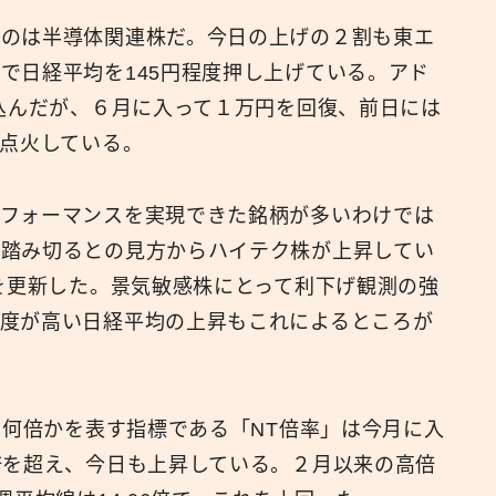
たのは半導体関連株だ。今日の上げの２割も東エ
広報
で日経平均を145円程度押し上げている。アド
り込んだが、６月に入って１万円を回復、前日には
再点火している。
パフォーマンスを実現できた銘柄が多いわけでは
に踏み切るとの見方からハイテク株が上昇してい
値を更新した。景気敏感株にとって利下げ観測の強
度が高い日経平均の上昇もこれによるところが
の何倍かを表す指標である「NT倍率」は今月に入
倍を超え、今日も上昇している。２月以来の高倍