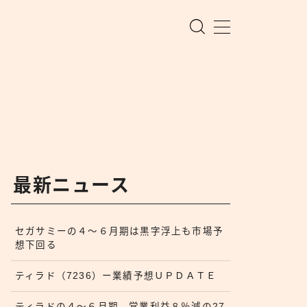
最新ニュース
セガサミーの４〜６月期は黒字浮上も市場予
想下回る
ティラド（7236）ー業績予想ＵＰＤＡＴＥ
ティラドの４〜６月期、営業利益８％減の27