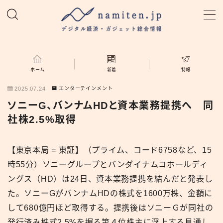
MENU
ホーム
ホーム
新着
特報
2025.07.24
エンターテインメント
特集
ソニーG、バンナムHDと資本業務提携へ 同
社株2.5%取得
新着
【東京本局 = 東証】（プライム、コード6758など、15
namiten.jp
時55分）ソニーグループとバンダイナムコホールディ
ングス（HD）は24日、資本業務提携を結んだと発表し
た。ソニーGがバンナムHDの株式を1600万株、金額に
して680億円ほど取得する。提携後はソニーＧが同社の
発行済み株式2.5%を握る第４位株主に浮上する見通し