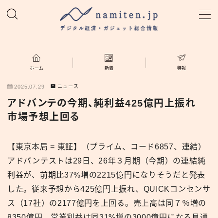
MENU
ホーム
ホーム
新着
特報
2025.07.29
ニュース
特集
アドバンテの今期、純利益425億円上振れ
市場予想上回る
新着
【東京本局 = 東証】（プライム、コード6857、連結）
namiten.jp
アドバンテストは29日、26年３月期（今期）の連結純
利益が、前期比37%増の2215億円になりそうだと発表
した。従来予想から425億円上振れ、QUICKコンセンサ
ス（17社）の2177億円を上回る。売上高は同７％増の
8350億円、営業利益は同31%増の3000億円になる見通