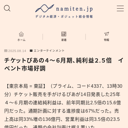
MENU
ホーム
ホーム
新着
特報
2025.08.14
エンターテインメント
特集
チケットぴあの４〜６月期、純利益２.５倍 イ
ベント市場好調
新着
【東京本局 = 東証】（プライム、コード4337、13時30
namiten.jp
分）チケット販売を手がけるぴあが14日発表した25年
４〜６月期の連結純利益は、前年同期比2.5倍の15.6億
円だった。通期計画に対する進捗度は67%だった。売
上高は同33%増の136億円、営業利益は同3.5倍の23.5
億円だった。通期の会社計画は据え置いた。