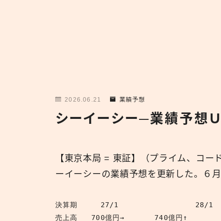
2026.06.21
業績予想
シーイーシー─業績予想Ｕ
【東京本局 = 東証】（プライム、コード
ーイーシーの業績予想を更新した。６月
決算期	   27/1		   28/1
売上高	 700億円→	 740億円↑