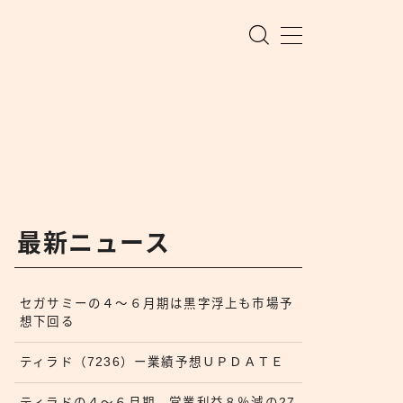
最新ニュース
セガサミーの４〜６月期は黒字浮上も市場予
想下回る
ティラド（7236）ー業績予想ＵＰＤＡＴＥ
ティラドの４〜６月期、営業利益８％減の27