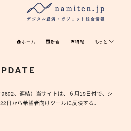
ホーム
新着
特報
もっと
フィンテック
ホーム
ＰＤＡＴＥ
特集
特集
政治
新着
国際
9692、連結）当サイトは、６月19日付で、シ
22日から希望者向けツールに反映する。
経済
namiten.jp
国内
危機管理