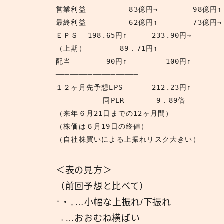
営業利益	  83億円→	  98億円↑
最終利益	  62億円↑	  73億円→
ＥＰＳ	198.65円↑	233.90円→
（上期）	89．71円↑	  ——
配当	    90円↑	   100円↑
──────────────────
１２ヶ月先予想EPS	212.23円↑
  　　　　　同PER	 9．89倍
（来年６月21日までの12ヶ月間）
（株価は６月19日の終値）
（自社株買いによる上振れリスク大きい）
＜表の見方＞
（前回予想と比べて）
↑・↓…小幅な上振れ/下振れ
→…おおむね横ばい