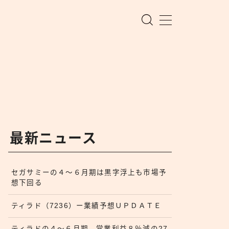
最新ニュース
セガサミーの４〜６月期は黒字浮上も市場予
想下回る
ティラド（7236）ー業績予想ＵＰＤＡＴＥ
ティラドの４〜６月期、営業利益８％減の27