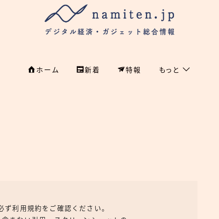
ホーム
新着
特報
もっと
フィンテック
ホーム
特集
特集
政治
新着
国際
経済
namiten.jp
国内
、必ず利用規約をご確認ください。
危機管理