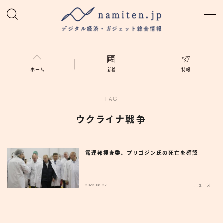
MENU
ホーム
ホーム
新着
特報
特集
TAG
ウクライナ戦争
新着
namiten.jp
露連邦捜査委、プリゴジン氏の死亡を確認
2023.08.27
ニュース