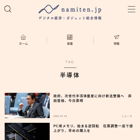
MENU
ホーム
ホーム
新着
特報
特集
TAG
半導体
新着
namiten.jp
政府、次世代半導体量産に向け新法整備へ 岸
田首相、今日表明
2024.07.24
ニュース
PC用メモリ、始まる逆回転 在庫調整一巡で値
上がり、早めの購入を