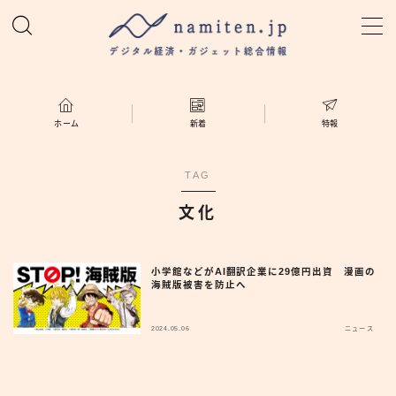
MENU
ホーム
ホーム
新着
特報
特集
TAG
文化
新着
namiten.jp
小学館などがAI翻訳企業に29億円出資 漫画の
海賊版被害を防止へ
2024.05.06
ニュース