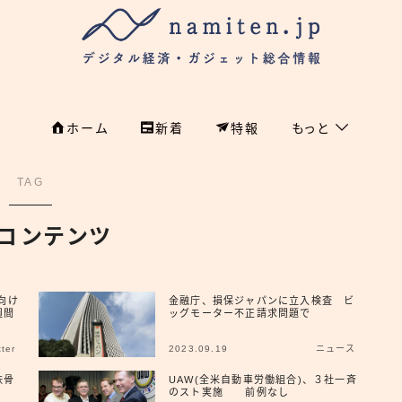
ホーム
新着
特報
もっと
フィンテック
ホーム
TAG
特集
特集
コンテンツ
政治
新着
国際
向け
金融庁、損保ジャパンに立入検査 ビ
週間
ッグモーター不正請求問題で
経済
namiten.jp
tter
2023.09.19
ニュース
国内
鉄骨
UAW(全米自動車労働組合)、３社一斉
のスト実施 前例なし
危機管理