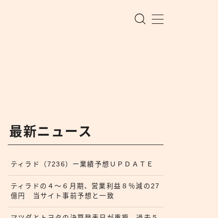
最新ニュース
ティラド（7236）ー業績予想ＵＰＤＡＴＥ
ティラドの４〜６月期、営業利益８％減の27
億円 当サイト事前予想と一致
マツダとトヨタの決算発表日が重複 過去５