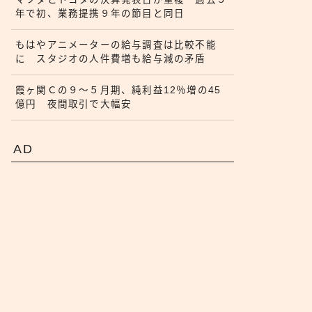
年で初、業務提携９年の節目と同日
もはやアニメーターの給与調査は比較不能
に スタジオの人件費増も給与減の矛盾
霞ヶ関Ｃの９〜５月期、純利益12％増の45
億円 夜間取引で大幅安
AD