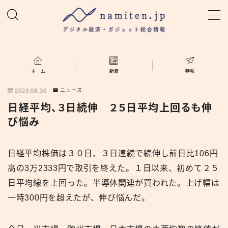
MENU
ホーム
ホーム
新着
特報
2023.08.30
ニュース
特集
日経平均、３日続伸 ２５日平均上回るも伸
び悩み
新着
日経平均株価は３０日、３日連続で続伸し前日比106円
namiten.jp
高の3万2333円で取引を終えた。１日以来、初めて２５
日平均線を上回った。半導体関連が買われた。上げ幅は
一時300円を超えたが、伸び悩んだ。