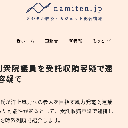
ホーム
新着
特報
もっと
フィンテック
ホーム
利衆院議員を受託収賄容疑で逮
特集
特集
容疑で
政治
新着
国際
利氏が洋上風力への参入を目指す風力発電関連業
経済
namiten.jp
取った可能性があるとして、受託収賄容疑で逮捕し
国内
を時系列順で紹介します。
危機管理