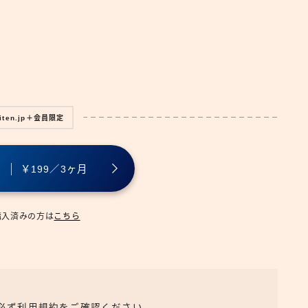
広報
iten.jp＋会員限定
る
￥199／3ヶ月
購入済みの方は
こちら
、必ず利用規約をご確認ください。