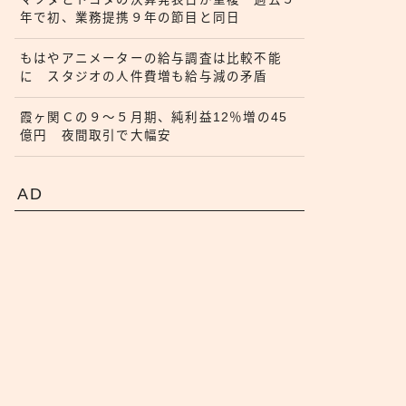
年で初、業務提携９年の節目と同日
もはやアニメーターの給与調査は比較不能
に スタジオの人件費増も給与減の矛盾
霞ヶ関Ｃの９〜５月期、純利益12％増の45
億円 夜間取引で大幅安
AD