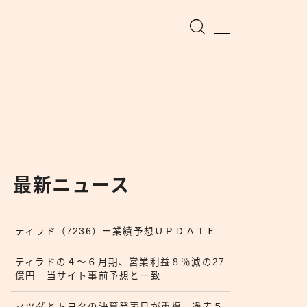
最新ニュース
ティラド（7236）ー業績予想ＵＰＤＡＴＥ
ティラドの４〜６月期、営業利益８％減の27
億円 当サイト事前予想と一致
マツダとトヨタの決算発表日が重複 過去５