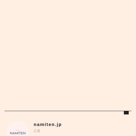
namiten.jp
広報