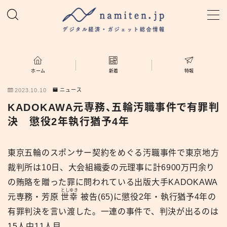
MENU
ホーム
ホーム
新着
特報
2023.10.10
ニュース
特集
KADOKAWA元専務、五輪汚職事件で有罪判
決 懲役2年執行猶予4年
新着
東京五輪のスポンサー契約をめぐる汚職事件で東京地方
namiten.jp
裁判所は10日、大会組織委の元理事に計6900万円余り
の賄賂を贈った罪に問われている出版大手KADOKAWA
としゆき
元専務・芳原
世幸
被告(65)に懲役2年・執行猶予4年の
有罪判決を言い渡した。一連の事件で、判決が出るのは
15人中11人目。