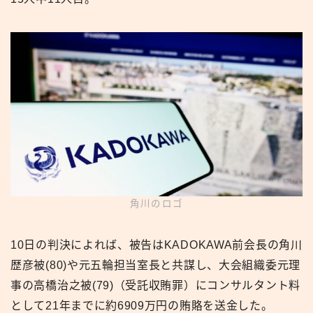
角川のロゴ
10日の判決によれば、被告はKADOKAWA前会長の角川
歴彦被(80)や元五輪担当室長と共謀し、大会組織委元理
事の高橋治之被(79)（受託収賄罪）にコンサルタント料
として21年までに約6909万円の賄賂を送金した。