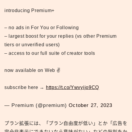
introducing Premium+
– no ads in For You or Following
– largest boost for your replies (vs other Premium
tiers or unverified users)
– access to our full suite of creator tools
now available on Web ✌️
subscribe here →
https://t.co/Ywvyijo9CQ
— Premium (@premium)
October 27, 2023
プラン拡張には、「プラン自由度が低い」とか「広告を
完全非表示にできないなら意味がない」などの批判をか